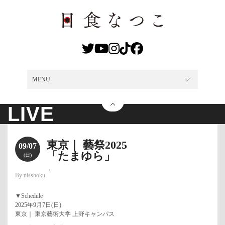
MENU
MENU
NEWS
LIVE
DISCO
VIDEO
MEDIA
PROFILE
SHOP
CONTACT
LIVE
東京｜ 藝祭2025
09/07
「たまゆら」
(日)
By nisshoku
▼Schedule
2025年9月7日(日)
東京｜ 東京藝術大学 上野キャンパス