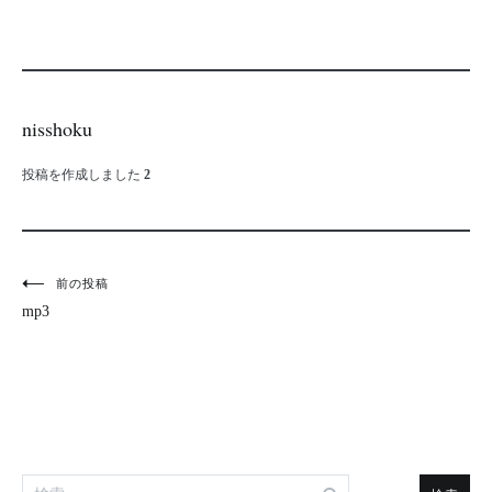
nisshoku
投稿を作成しました
2
投
前の投稿
mp3
稿
ナ
ビ
ゲ
検