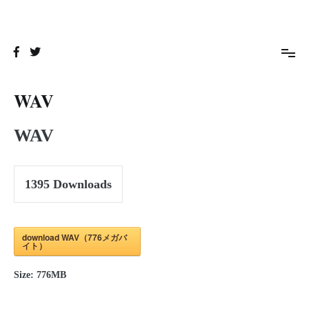
コ
ン
wefan
テ
ン
ツ
へ
ス
WAV
キ
ッ
プ
WAV
1395
Downloads
download WAV（776メガバ
イト）
Size:
776MB