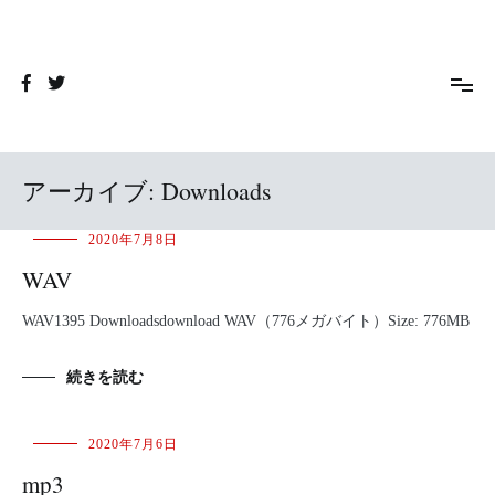
コ
ン
wefan
テ
ン
ツ
へ
ス
キ
アーカイブ:
Downloads
ッ
プ
2020年7月8日
WAV
WAV1395 Downloadsdownload WAV（776メガバイト）Size: 776MB
続きを読む
2020年7月6日
mp3