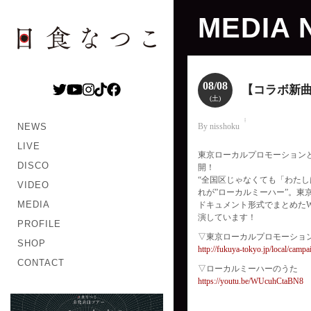
MEDIA
08/08
【コラボ新曲
(土)
NEWS
By nisshoku
LIVE
東京ローカルプロモーション
DISCO
開！
“全国区じゃなくても「わた
VIDEO
れが”ローカルミーハー”。東
MEDIA
ドキュメント形式でまとめたW
演しています！
PROFILE
▽東京ローカルプロモーショ
SHOP
http://fukuya-tokyo.jp/local/campa
CONTACT
▽ローカルミーハーのうた
https://youtu.be/WUcuhCtaBN8