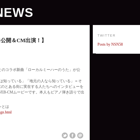
NEWS
TWITTER
公開＆CM出演！】
Posts by NSN58
とのコラボ新曲「ローカルミーハーのうた」が公
しは知っている」「地元の人なら知っている」＝そ
京のとある街に実在する人たちへのインタビューを
EB-CMムービーです。本人もピアノ弾き語りで出
ンとは
ign.html