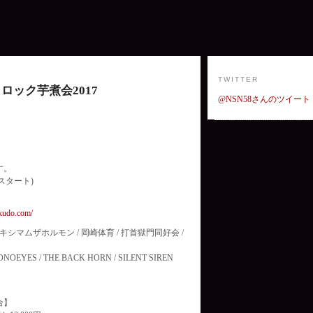
TWITTER
ロック芋煮会2017
@NSN58さんのツイート
す。
O.Aスタート)
kudo.com/
マキシマムザホルモン / 岡崎体育 / 打首獄門同好会 /
YES / THE BACK HORN / SILENT SIREN
合】