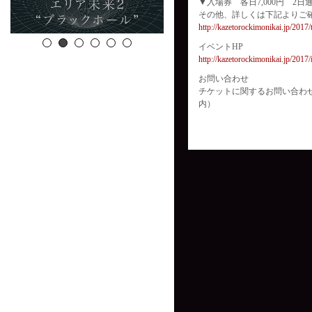
▼入場券 各日7,000円 2日通し
その他、詳しくは下記よりご
http://kazetorockimonikai.jp/2017/
イベントHP
http://kazetorockimonikai.jp/201
お問い合わせ
チケットに関するお問い合わせ GIP
内）