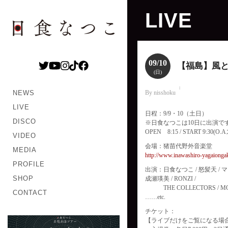
LIVE
09/10
【福島】風と
(日)
NEWS
By nisshoku
LIVE
日程：9/9・10（土日）
DISCO
※日食なつこは10日に出演で
OPEN 8:15 / START 9:30(
VIDEO
会場：猪苗代野外音楽堂
MEDIA
http://www.inawashiro-yagaionga
PROFILE
出演：日食なつこ / 怒髪天 / 
SHOP
成瀬瑛美 / RONZI /
THE COLLECTORS / MONOE
CONTACT
……etc.
チケット：
【ライブだけをご覧になる場