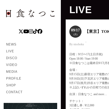
LIVE
09/17
【東京】TOKY
(月)
NEWS
By nisshoku
LIVE
日程：9/15〜17(土日月祝)
DISCO
Open 18:00 / Start 19:00
※日食なつこは最終日9/17(
VIDEO
会場：
MEDIA
9月15日(土)新宿エリア複数
PROFILE
9月16日(日)下北沢エリア複
9月17日(祝月)渋谷エリア複
SHOP
※上記いずれかの日程での出
CONTACT
出演：日食なつこ and more…
チケット：
3日通し券 : ¥12,000