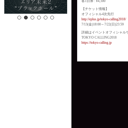
各1日券 : ¥4,500
【チケット情報】
オフィシャル4次先行
http://eplus.jp/tokyo-calling2018/
7/13(金)18:00～7/22(日)23:59
詳細はイベントオフィシャル
TOKYO CALLING2018
https://tokyo-calling.jp