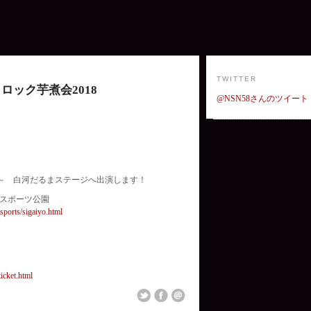
TWITTER
ロック芋煮会2018
@NSN58さんのツイート
:20～ 白河だるまステージへ出演します！
森スポーツ公園
asports/sigaiyo.html
ticket.html