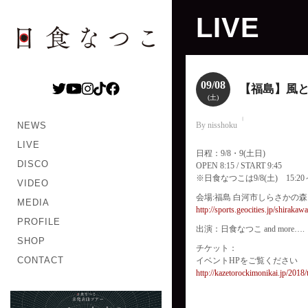
LIVE
09/08
【福島】風と
(土)
NEWS
By nisshoku
LIVE
日程：9/8・9(土日)
DISCO
OPEN 8:15 / START 9:45
※日食なつこは9/8(土) 15
VIDEO
会場:福島 白河市しらさかの
MEDIA
http://sports.geocities.jp/shirakaw
PROFILE
出演：日食なつこ and more….
SHOP
チケット：
CONTACT
イベントHPをご覧ください
http://kazetorockimonikai.jp/2018/