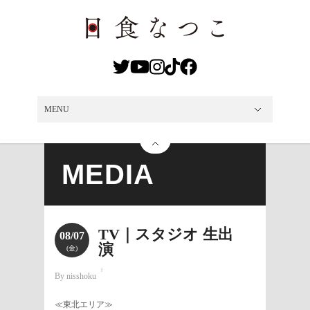
MENU
MENU
NEWS
LIVE
DISCO
VIDEO
MEDIA
PROFILE
SHOP
CONTACT
MEDIA
TV｜スタジオ 生出
08/07
演
(金)
By nisshoku
≪東北エリア≫