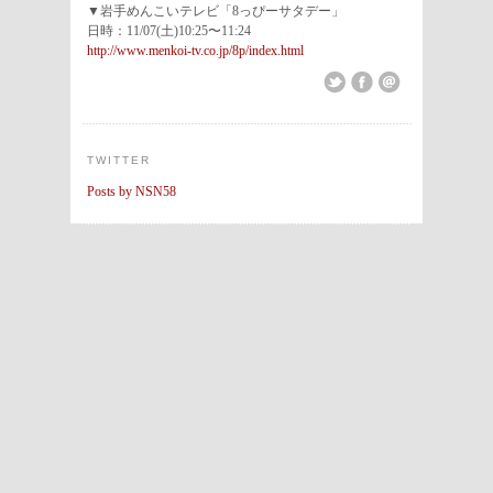
▼岩手めんこいテレビ「8っぴーサタデー」
日時：11/07(土)10:25〜11:24
http://www.menkoi-tv.co.jp/8p/index.html
TWITTER
Posts by NSN58