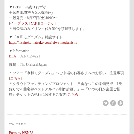
▼Ticket ※残りわずか
全席自由/前売￥5,000(税込)
一般発売：8月27日(土)10:00〜
[
イープラス
][
ぴあ
][
ローチケ
]
＊当公演のみドリンク代￥500を頂戴致します。
▼「令和モダニズム」特設サイト
https://nisshoku-natsuko.com/reiwa-modernism/
▼Information
BEA
｜092-712-4221
協賛：The Orchard Japan
＊ツアー『令和モダニズム』へご来場のお客さまへのお願い・注意事項
[
こちら
]
＊クラウドファンディングプロジェクト「日食なつこの本領発揮。1発
録りで20曲宅録ベストアルバム制作計画。」―『いつの日か楽屋ご招
待』チケットの執行に関するご案内[
こちら
]
TWITTER
Posts by NSN58