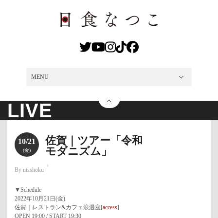
MENU
MENU
NEWS
LIVE
DISCO
VIDEO
MEDIA
PROFILE
SHOP
CONTACT
LIVE
佐賀｜ツアー「令和
10/21
モダニズム」
(金)
By nisshoku
▼Schedule
2022年10月21日(金)
佐賀｜レストラン&カフェ浪漫座[
access
]
OPEN 19:00 / START 19:30