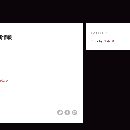
TWITTER
演情報
Posts by NSN58
olors/