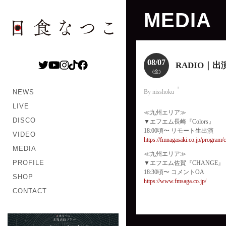
MEDIA
08/07
RADIO｜出
(金)
NEWS
By nisshoku
LIVE
≪九州エリア≫
DISCO
▼エフエム長崎『Colors』
18:00頃〜 リモート生出演
VIDEO
https://fmnagasaki.co.jp/program/c
MEDIA
≪九州エリア≫
PROFILE
▼エフエム佐賀『CHANGE』
18:30頃〜 コメントOA
SHOP
https://www.fmsaga.co.jp/
CONTACT