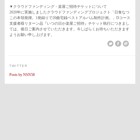
▼クラウドファンディング・楽屋ご招待チケットについて
2020年に実施しましたクラウドファンディングプロジェクト「日食なつ
この本領発揮。1発録りで20曲宅録ベストアルバム制作計画。」Dコース
支援者様リターン品『いつの日か楽屋ご招待』チケット執行につきまし
ては、後日ご案内させていただきます。今しばらくお待ちいただきます
ようお願い申し上げます。
TWITTER
Posts by NSN58