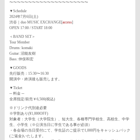
〜〜〜〜〜〜〜〜〜〜〜〜〜〜〜〜〜〜〜〜〜
▼Schedule
2024年7月6日(土)
渋谷｜duo MUSIC EXCHANGE[
access
]
OPEN 17:00 / START 18:00
＜BAND SET＞
Tour Member
Drums: komaki
Guitar: 沼能友樹
Bass: 仲俣和宏
▼GOODS
先行販売：15:30〜16:30
開演中・終演後も販売します。
▼Ticket
─ 料金 ─
全席指定/前売￥6,500(税込)
※ドリンク代別途必要
※学割あり(¥1,000OFF)
対象者：大学生（大学院生）、短大生、各種専門学校生、高校生、中学
生、小学生（※公演当日に学生である事が必須）
・各会場の当日受付にて、学生証のご提示で1,000円をキャッシュバック
(ご返金)いたします。