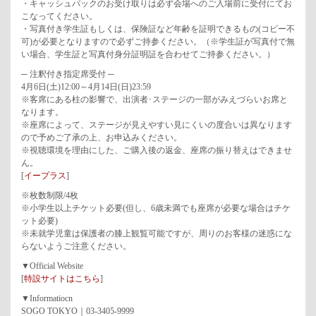
・キャッシュバックのお受け取りは必ず会場へのご入場前に受付にてお
こなってください。
・写真付き学生証もしくは、保険証など年齢を証明できるもの(コピー不
可)が必要となりますので必ずご持参ください。（※学生証が写真付で無
い場合、学生証と写真付身分証明証を合わせてご持参ください。）
─ 注釈付き指定席受付 ─
4月6日(土)12:00～4月14日(日)23:59
※客席にある柱の影響で、出演者･ステージの一部がみえづらいお席と
なります。
※座席によって、ステージが見えやすい見にくいの度合いは異なります
ので予めご了承の上、お申込みください。
※視聴環境を理由にした、ご購入後の返金、座席の振り替えはできませ
ん。
[
イープラス
]
※枚数制限/4枚
※小学生以上チケット必要(但し、6歳未満でも座席が必要な場合はチケ
ット必要)
※未就学児童は保護者の膝上観覧可能ですが、周りのお客様の迷惑にな
らないようご注意ください。
▼Official Website
[
特設サイトはこちら
]
▼Informatiocn
SOGO TOKYO｜03-3405-9999