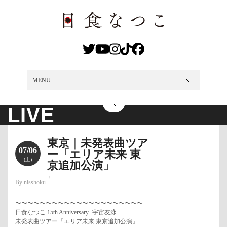
MENU
MENU
NEWS
LIVE
DISCO
VIDEO
MEDIA
PROFILE
SHOP
CONTACT
LIVE
東京｜未発表曲ツア
07/06
ー「エリア未来 東
(土)
京追加公演」
By nisshoku
〜〜〜〜〜〜〜〜〜〜〜〜〜〜〜〜〜〜〜〜〜
日食なつこ 15th Anniversary -宇宙友泳-
未発表曲ツアー『エリア未来 東京追加公演』