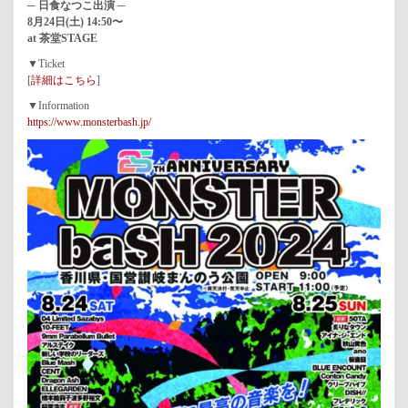
─ 日食なつこ出演 ─
8月24日(土) 14:50〜
at 茶堂STAGE
▼Ticket
[
詳細はこちら
]
▼Information
https://www.monsterbash.jp/