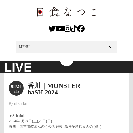
MENU
MENU
NEWS
LIVE
DISCO
VIDEO
MEDIA
PROFILE
SHOP
CONTACT
LIVE
香川｜MONSTER
08/24
baSH 2024
(土)
By nisshoku
▼Schedule
2024年8月24日(土),25日(日)
香川｜国営讃岐まんのう公園 (香川県仲多度郡まんのう町)