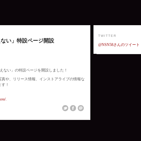
TWITTER
えない」特設ページ開設
@NSN58さんのツイート
見えない」の特設ページを開設しました！
写真や、リリース情報、インストアライブの情報な
ます！
】
kou/
.