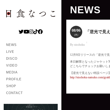
NEWS
08/06
「逆光で見
(木)
NEWS
By nisshoku
LIVE
12月9日リリースの「逆光で
DISCO
本日解禁となったジャケット
VIDEO
どこちらでチェックお願いし
MEDIA
【逆光で見えない特設ページ
http://nisshoku-natsuko.com/gyak
PROFILE
SHOP
CONTACT