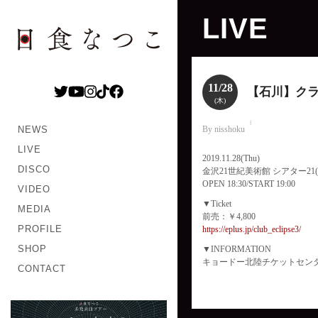
LIVE
11/28
【石川】クラ
(木)
NEWS
By nisshoku
LIVE
2019.11.28(Thu)
DISCO
金沢21世紀美術館 シアター21(
OPEN 18:30/START 19:00
VIDEO
▼Ticket
MEDIA
前売：￥4,800
PROFILE
https://eplus.jp/club_eclipse3/
SHOP
▼INFORMATION
キョードー北陸チケットセンター 02
CONTACT