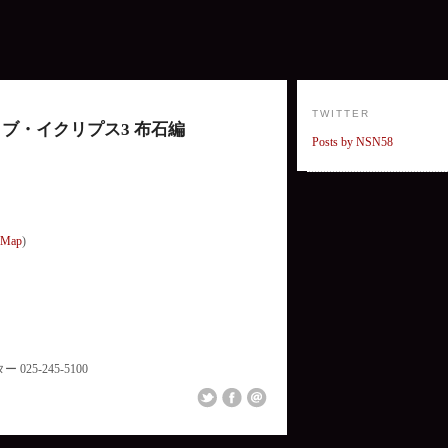
TWITTER
ブ・イクリプス3 布石編
Posts by NSN58
Map
)
5-245-5100