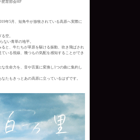
肥育部会HP
019年5月、短角牛が放牧されている高原へ実際に
ぎる空。
わらない青草の地平。
みると、牛たちが草原を駆ける振動、吹き飛ばされ
見ている視線、幾つもの気配を感知することができ
大な生命力を、音や言葉に変換し1つの曲に集約し
あなたもきっとあの高原に立っているはずです。