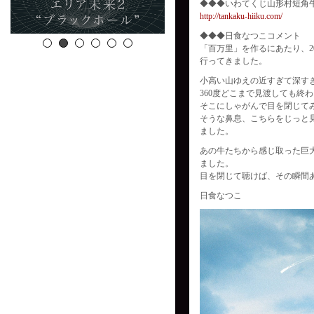
◆◆◆いわてくじ山形村短角牛
http://tankaku-hiiku.com/
◆◆◆日食なつこコメント
「百万里」を作るにあたり、2
行ってきました。
小高い山ゆえの近すぎて深す
360度どこまで見渡しても終
そこにしゃがんで目を閉じて
そうな鼻息、こちらをじっと
ました。
あの牛たちから感じ取った巨
ました。
目を閉じて聴けば、その瞬間
日食なつこ