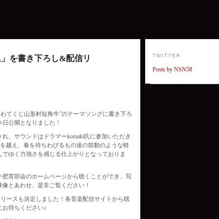
TWITTER
里」を書き下ろし&配信リ
Posts by NSN58
！
いわてくじ山形村短角牛”のテーマソングに書き下ろ
本日公開となりました！
れ、サウンドはドラマーkomaki氏に参加いただき
冬を越え、春を待ちわびるもの達の鼓動のような軽
んでゆく力強さを感じる仕上がりとなっておりま
牛肥育部会のホームページから聴くことができ、写
映像とあわせ、是非ご覧ください！
信リリースも決定しました！各音楽配信サイトから聴
にお待ちください♪