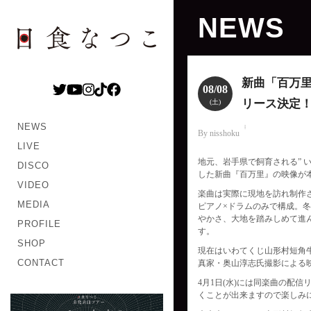
NEWS
新曲「百万
08/08
リース決定
(土)
NEWS
By nisshoku
LIVE
地元、岩手県で飼育される” 
DISCO
した新曲『百万里』の映像が
VIDEO
楽曲は実際に現地を訪れ制作さ
MEDIA
ピアノ×ドラムのみで構成。
やかさ、大地を踏みしめて進
PROFILE
す。
SHOP
現在はいわてくじ山形村短角
CONTACT
真家・奥山淳志氏撮影による
4月1日(水)には同楽曲の配
くことが出来ますので楽しみ